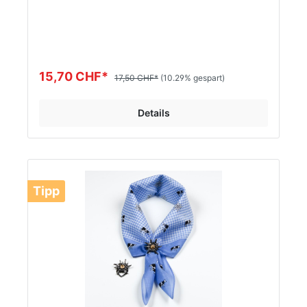
Beliebt auch als Schnupf Tuch. Dieses hochwertige
in der Schweiz hergestellte Glarner Tüechli wird
traditionell an Aufrichtfesten etc. verschenkt.
AKTION nur gültig auf Lager Menge!Bestellungen
ab 50 Stk. pro Farbe, bitte per Kontaktformular
oder E-Mail info@toesstaldesign.ch bestellen.
15,70 CHF*
17,50 CHF*
(10.29% gespart)
Details
Tipp