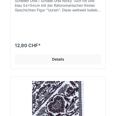
Schellen Ursli / Schälle Ursli Nicky Tuch rot und
blau 54x54cm mit der Rätoromanischen Kinder
Geschichten Figur "Uorsin". Diese weltweit beliebte
Kindergeschichte wurde von Selina Chönz
geschrieben und vom Künstler Alois Carigiet
illustriert. Die Geschichte handelt vom
Chalandamarz im Engadin.
12,80 CHF*
Details