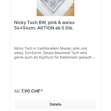
Nicky Tuch BW, pink & weiss
54x54cm. AKTION ab 5 Stk.
Nicky Tuch in traditionellem Muster, pink und
weiss, 54x54cm. Dieses Baumwoll Tuch wird
gerne auch als Kopftuch für Kleinkinder gekauft.
Ebenfalls empfehlenswert für Frauen nach Brust
OP - saugfähiges, feines Brust Tuch. 10% AKTION
ab 5 Stk. pro Farbe!
Ab
7,90 CHF*
Details