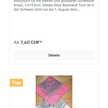
Nickytuch rot mit kleinen und grösseren Schweizer
Kreuz, 53x53cm. Dieses feine Baumwoll Tuch ist in
der Schweiz nicht nur am 1. August dem
Nationalfeiertag eines der Gefragtesten. Leider ist
der Lieferant derzeit aus materialtechnischen
Gründen nicht in der Lage Nachschub zu liefern!
Ab
7,40 CHF*
Details
Tipp