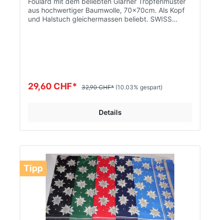
Foulard mit dem beliebten Glarner Tropfenmuster
aus hochwertiger Baumwolle, 70x70cm. Als Kopf
und Halstuch gleichermassen beliebt. SWISS
MADE. AKTION nur gültig auf Lager Menge!!
29,60 CHF*
32,90 CHF*
(10.03% gespart)
Details
Tipp