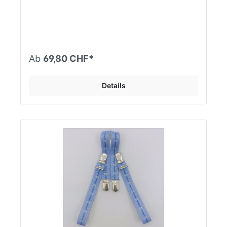
Benötigte Weite + 12-15cm ergibt zu bestellende
Länge. Längere Gurte 4cm breit in ME & NS siehe
unter Appenzeller Gurte Erwachsen!
Ab
69,80 CHF*
Details